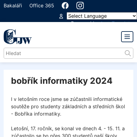
Bakaláři
Office 365
Powered by
Translate
PŘEDMĚTOVÁ KOMISE
INFORMATIKA
bobřík informatiky 2024
I v letošním roce jsme se zúčastnili informatické
soutěže pro studenty základních a středních škol
- Bobříka informatiky.
Letošní, 17. ročník, se konal ve dnech 4. - 15. 11. a
zúčastnilo se ho přes 300 studentů naší školy.